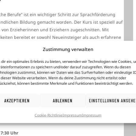
e Berufe“ ist ein wichtiger Schritt zur Sprachförderung
indlichen Bildung gemacht worden. Der Kurs ist speziell auf
 von Erzieherinnen und Erziehern zugeschnitten. Mit
keiten bereitet er sowohl Neueinsteiger als auch erfahrene
esstätten vor. Der Pilotkurs leistet damit einen wertvollen
Zustimmung verwalten
esserung der beruflichen Chancen im frühpädagogischen
dir ein optimales Erlebnis zu bieten, verwenden wir Technologien wie Cookies, 
äteinformationen zu speichern und/oder darauf zuzugreifen. Wenn du diesen
hnologien zustimmst, können wir Daten wie das Surfverhalten oder eindeutige I
prachlichen Kompetenzen, die sie benötigen, um in
 dieser Website verarbeiten. Wenn du deine Zustimmung nicht erteilst oder
en und mit den Besonderheiten des deutschen
ückziehst, können bestimmte Merkmale und Funktionen beeinträchtigt werden.
olgreichem Abschluss des Kurses können die Teilnehmenden
insteigen oder ihre bereits bestehende Position festigen
AKZEPTIEREN
ABLEHNEN
EINSTELLUNGEN ANSEH
Cookie-Richtlinie
Impressum
Impressum
17:30 Uhr