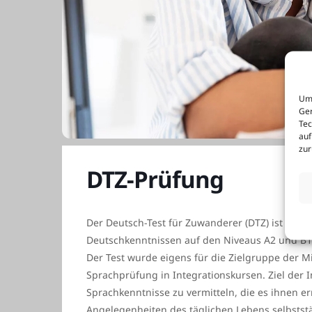
Um 
Ger
Tec
auf
zur
DTZ-Prüfung
Der Deutsch-Test für Zuwanderer (DTZ) ist eine
Deutschkenntnissen auf den Niveaus A2 und B
Der Test wurde eigens für die Zielgruppe der M
Sprachprüfung in Integrationskursen. Ziel der 
Sprachkenntnisse zu vermitteln, die es ihnen erm
Angelegenheiten des täglichen Lebens selbstst