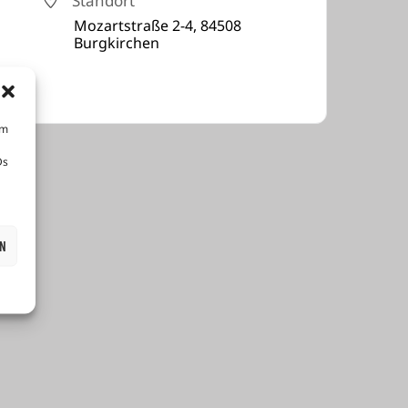
Standort
Mozartstraße 2-4, 84508
Burgkirchen
um
Ds
EN