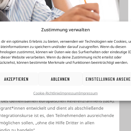
Zustimmung verwalten
dir ein optimales Erlebnis zu bieten, verwenden wir Technologien wie Cookies, 
äteinformationen zu speichern und/oder darauf zuzugreifen. Wenn du diesen
hnologien zustimmst, können wir Daten wie das Surfverhalten oder eindeutige I
 dieser Website verarbeiten. Wenn du deine Zustimmung nicht erteilst oder
ückziehst, können bestimmte Merkmale und Funktionen beeinträchtigt werden.
AKZEPTIEREN
ABLEHNEN
EINSTELLUNGEN ANSEH
Cookie-Richtlinie
Impressum
Impressum
 standardisierte Sprachprüfung zur Feststellung von
1 des Gemeinsamen europäischen Referenzrahmens (GER).
igrant*innen entwickelt und dient als abschließende
Integrationskurse ist es, den Teilnehmenden ausreichende
öglichen sollen, „ohne die Hilfe Dritter in allen
ändig zu handeln“