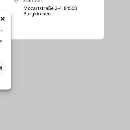
Standort
Mozartstraße 2-4, 84508
Burgkirchen
um
Ds
EN