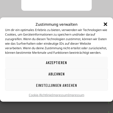
Zustimmung verwalten
Um dir ein optimales Erlebnis zu bieten, verwenden wir Technologien wie
JETZT ANMELDEN
Cookies, um Geräteinformationen zu speichern und/oder darauf
zuzugreifen. Wenn du diesen Technologien zustimmst, können wir Daten
wie das Surfverhalten oder eindeutige IDs auf dieser Website
verarbeiten. Wenn du deine Zustimmung nicht erteilst oder zurückziehst,
können bestimmte Merkmale und Funktionen beeinträchtigt werden.
AKZEPTIEREN
mehr-
erfolg
-beim-lernen GmbH
Altöttinger Straße 30
ABLEHNEN
84524 Neuötting
EINSTELLUNGEN ANSEHEN
Telefon: +49 8671 8489877
Cookie-Richtlinie
Impressum
Impressum
info@mehr-erfolg-beim-lernen.de