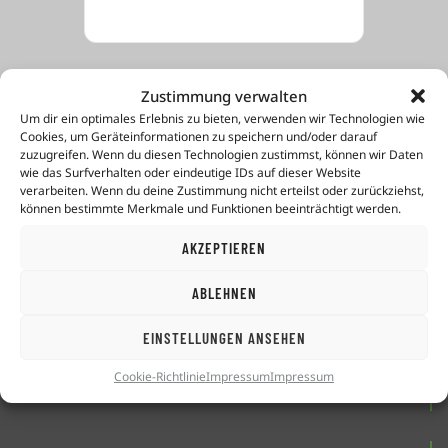
Zustimmung verwalten
Um dir ein optimales Erlebnis zu bieten, verwenden wir Technologien wie
JETZT ANMELDEN
Cookies, um Geräteinformationen zu speichern und/oder darauf
zuzugreifen. Wenn du diesen Technologien zustimmst, können wir Daten
wie das Surfverhalten oder eindeutige IDs auf dieser Website
verarbeiten. Wenn du deine Zustimmung nicht erteilst oder zurückziehst,
können bestimmte Merkmale und Funktionen beeinträchtigt werden.
AKZEPTIEREN
mehr-
erfolg
-beim-lernen GmbH
Altöttinger Straße 30
ABLEHNEN
84524 Neuötting
EINSTELLUNGEN ANSEHEN
Telefon: +49 8671 8489877
Cookie-Richtlinie
Impressum
Impressum
info@mehr-erfolg-beim-lernen.de