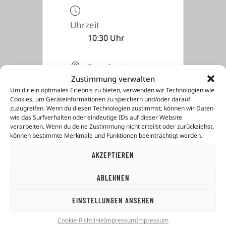
Uhrzeit
10:30 Uhr
Standort
Zustimmung verwalten
Mozartstraße 2-
4, 84508
Um dir ein optimales Erlebnis zu bieten, verwenden wir Technologien wie
Cookies, um Geräteinformationen zu speichern und/oder darauf
Burgkirchen
zuzugreifen. Wenn du diesen Technologien zustimmst, können wir Daten
wie das Surfverhalten oder eindeutige IDs auf dieser Website
verarbeiten. Wenn du deine Zustimmung nicht erteilst oder zurückziehst,
können bestimmte Merkmale und Funktionen beeinträchtigt werden.
AKZEPTIEREN
ABLEHNEN
mehr-
erfolg
-beim-lernen GmbH
EINSTELLUNGEN ANSEHEN
Altöttinger Straße 30
84524 Neuötting
Cookie-Richtlinie
Impressum
Impressum