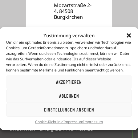
Mozartstraße 2-
4, 84508
Burgkirchen
Zustimmung verwalten
Um dir ein optimales Erlebnis zu bieten, verwenden wir Technologien wie
Cookies, um Geräteinformationen zu speichern und/oder darauf
zuzugreifen. Wenn du diesen Technologien zustimmst, können wir Daten
wie das Surfverhalten oder eindeutige IDs auf dieser Website
Anmeldung nicht mehr möglich.
verarbeiten. Wenn du deine Zustimmung nicht erteilst oder zurückziehst,
können bestimmte Merkmale und Funktionen beeinträchtigt werden.
AKZEPTIEREN
mehr-
erfolg
-beim-lernen GmbH
ABLEHNEN
Altöttinger Straße 30
84524 Neuötting
EINSTELLUNGEN ANSEHEN
Telefon: +49 8671 8489877
Cookie-Richtlinie
Impressum
Impressum
info@mehr-erfolg-beim-lernen.de