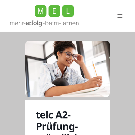
Zum
Inhalt
springen
telc A2-
Prüfung-