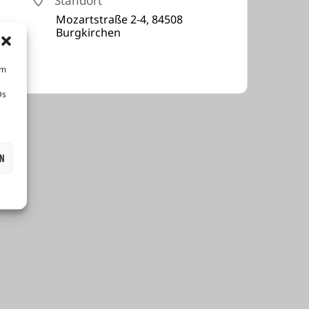
Standort
Mozartstraße 2-4, 84508
Burgkirchen
um
Ds
EN