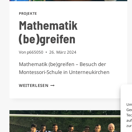
PROJEKTE
Mathematik
(be)greifen
Von
p665050
26. März 2024
Mathematik (be)greifen – Besuch der
Montessori-Schule in Unterneukirchen
MATHEMATIK
WEITERLESEN
(BE)GREIFEN
Um 
Ger
Tec
auf
zur