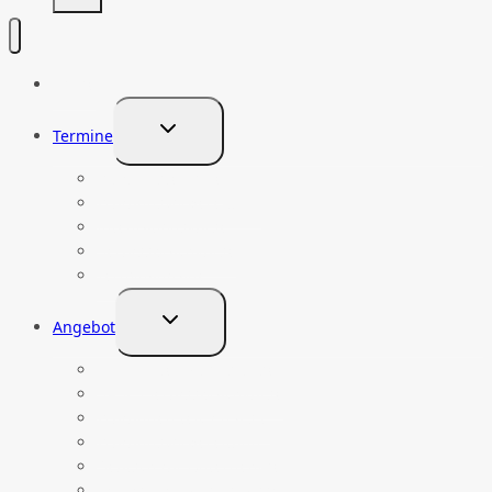
Home
UNTERMENÜ
Termine
UMSCHALTEN
Prüfungstermine
Prüfungsvorbereitung
Integrationskurse
Berufssprachkurse
Terminanfrage
UNTERMENÜ
Angebot
UMSCHALTEN
BAMF-Integrationskurse
BAMF-Berufssprachkurse
Prüfungen telc / g.a.s.t.
Prüfungsvorbereitung
Deutsch für Unternehmen
Berufsintegrationsklassen